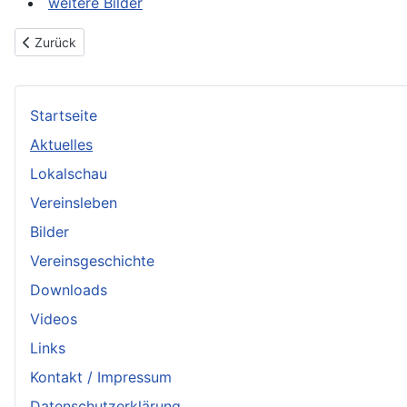
weitere Bilder
Vorheriger Beitrag: Kleintierzüchter ziehen Bilanz
Zurück
Startseite
Aktuelles
Lokalschau
Vereinsleben
Bilder
Vereinsgeschichte
Downloads
Videos
Links
Kontakt / Impressum
Datenschutzerklärung