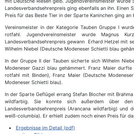
mit Deutsche Riesen gelb. Jugendvereinsmeister wurde S
Landesverbandsehrenpreis ging ebenfalls an ihn. Einen 
Preis für das Beste Tier in der Sparte Kaninchen ging an
Vereinsmeister in der Kategorie Tauben Gruppe I wurd
rotfahl. Jugendvereinsmeister wurde Magnus Ku
Landesverbandsehrenpreis gewann Erhard Hetzel mit sein
Wilhelm Niebel (Deutsche Modeneser Schietti blau gehä
In der Gruppe II der Tauben sicherte sich Wilhelm Nie
Modeneser Gazzi blau gehämmert. Franz Maier durfte s
rotfahl mit Binden), Franz Maier (Deutsche Modenese
Modeneser Schietti blau).
In der Sparte Geflügel errang Stefan Blocher mit Brahm
wildfarbig. Sie konnte sich außerdem über den G
Landesverbandsehrenpreis (Arancana wildfarbig) und de
weiß-columbia). Er erhielt zudem noch einen Preis für d
Ergebnisse im Detail (pdf)