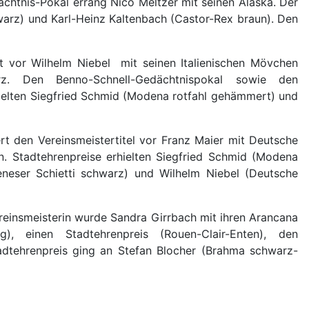
chtnis-Pokal errang Nico Meltzer mit seinen Alaska. Der
warz) und Karl-Heinz Kaltenbach (Castor-Rex braun). Den
t vor Wilhelm Niebel mit seinen Italienischen Mövchen
z. Den Benno-Schnell-Gedächtnispokal sowie den
hielten Siegfried Schmid (Modena rotfahl gehämmert) und
t den Vereinsmeistertitel vor Franz Maier mit Deutsche
. Stadtehrenpreise erhielten Siegfried Schmid (Modena
neser Schietti schwarz) und Wilhelm Niebel (Deutsche
reinsmeisterin wurde Sandra Girrbach mit ihren Arancana
, einen Stadtehrenpreis (Rouen-Clair-Enten), den
tadtehrenpreis ging an Stefan Blocher (Brahma schwarz-