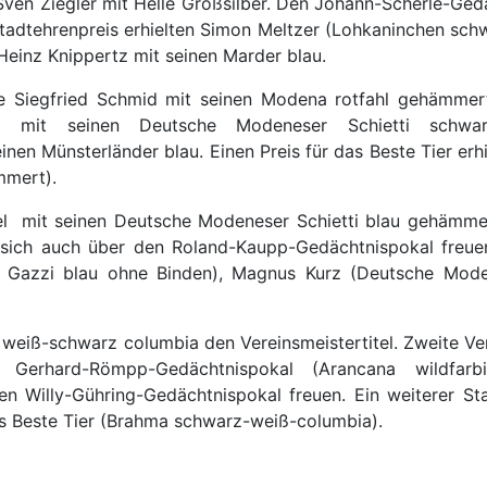
ven Ziegler mit Helle Großsilber. Den Johann-Scherle-Gedä
Stadtehrenpreis erhielten Simon Meltzer (Lohkaninchen sch
 Heinz Knippertz mit seinen Marder blau.
e Siegfried Schmid mit seinen Modena rotfahl gehämmer
rz mit seinen Deutsche Modeneser Schietti schwar
en Münsterländer blau. Einen Preis für das Beste Tier er
mmert).
bel mit seinen Deutsche Modeneser Schietti blau gehämmer
ich auch über den Roland-Kaupp-Gedächtnispokal freuen
r Gazzi blau ohne Binden), Magnus Kurz (Deutsche Mode
a weiß-schwarz columbia den Vereinsmeistertitel. Zweite Ve
erhard-Römpp-Gedächtnispokal (Arancana wildfarbig)
n Willy-Gühring-Gedächtnispokal freuen. Ein weiterer S
as Beste Tier (Brahma schwarz-weiß-columbia).