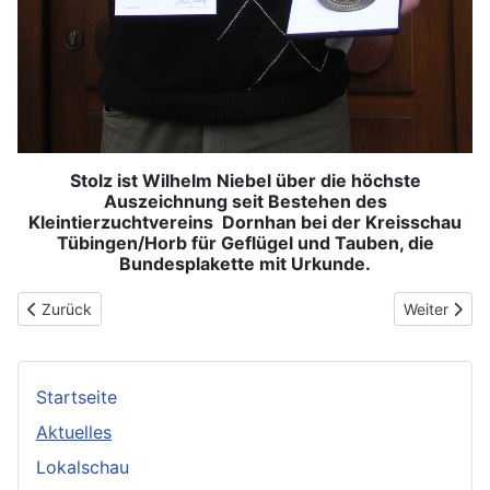
Stolz ist Wilhelm Niebel über die höchste
Auszeichnung seit Bestehen des
Kleintierzuchtvereins Dornhan bei der Kreisschau
Tübingen/Horb für Geflügel und Tauben, die
Bundesplakette mit Urkunde.
Vorheriger Beitrag: Vereinsmeister bei der Lokalschau ermittelt
Nächster Be
Zurück
Weiter
Startseite
Aktuelles
Lokalschau