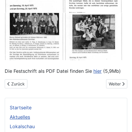
Die Festschrift als PDF Datei finden Sie
hier
(5,9Mb)
Vorheriger Beitrag: Vereinsmeister bei der Lokalschau ermittelt
Nächster Be
Zurück
Weiter
Startseite
Aktuelles
Lokalschau