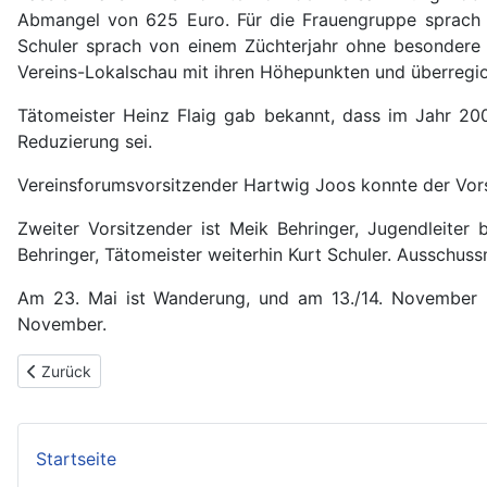
Abmangel von 625 Euro. Für die Frauengruppe sprach C
Schuler sprach von einem Züchterjahr ohne besondere 
Vereins-Lokalschau mit ihren Höhepunkten und überregio
Tätomeister Heinz Flaig gab bekannt, dass im Jahr 20
Reduzierung sei.
Vereinsforumsvorsitzender Hartwig Joos konnte der Vors
Zweiter Vorsitzender ist Meik Behringer, Jugendleiter
Behringer, Tätomeister weiterhin Kurt Schuler. Ausschuss
Am 23. Mai ist Wanderung, und am 13./14. November ne
November.
Vorheriger Beitrag: Wilhelm Niebel 25 Jahre Vorsitzender des Kl
Zurück
Startseite