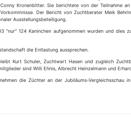
onny Kronenbitter. Sie berichtete von der Teilnahme an 
Vorkommnisse. Der Bericht von Zuchtberater Meik Behrin
naler Ausstellungsbeteiligung.
03 "nur" 124 Kaninchen aufgenommen wurden und dies zu
tandschaft die Entlastung aussprechen.
 bleibt Kurt Schuler, Zuchtwart Hasen und zugleich Zucht
mitglieder sind Willi Ehnis, Albrecht Heinzelmann und Erha
hmen die Züchter an der Jubiläums-Vergleichsschau in 
eintierzuchtvereins Dornhan